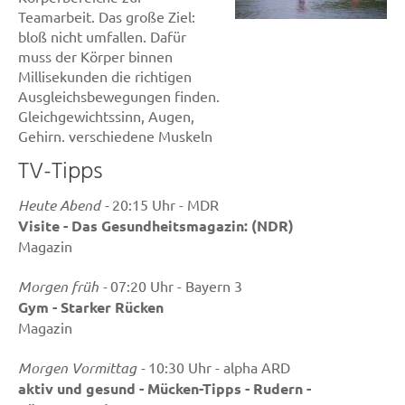
Teamarbeit. Das große Ziel:
bloß nicht umfallen. Dafür
muss der Körper binnen
Millisekunden die richtigen
Ausgleichsbewegungen finden.
Gleichgewichtssinn, Augen,
Gehirn, verschiedene Muskeln
und Gelenke - sie alle mischen
TV-Tipps
dabei mit. Die Balance immer
mal wieder gezielt zu
Heute Abend -
20:15 Uhr - MDR
trainieren, ist eine gute Idee.
Visite - Das Gesundheitsmagazin: (NDR)
Denn das stärkt unter anderem
Magazin
die Tiefenmuskulatur rund um
die Wirbelsäule, der wir sonst
Morgen früh -
07:20 Uhr - Bayern 3
meist nicht so viel
Gym - Starker Rücken
Aufmerksamkeit schenken, so
Magazin
die Aktion Gesunder Rücken
(AGR). Gleichgewichtstraining
Morgen Vormittag -
10:30 Uhr - alpha ARD
hilft somit dabei, ...
aktiv und gesund - Mücken-Tipps - Rudern -