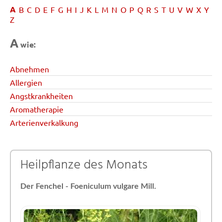
A
B
C
D
E
F
G
H
I
J
K
L
M
N
O
P
Q
R
S
T
U
V
W
X
Y
Z
A
wie:
Abnehmen
Allergien
Angstkrankheiten
Aromatherapie
Arterienverkalkung
Heilpflanze des Monats
Der Fenchel - Foeniculum vulgare Mill.