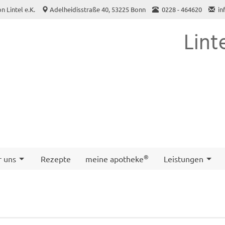
 Lintel e.K.
Adelheidisstraße 40, 53225 Bonn
0228 - 464620
in
Lint
®
r uns
Rezepte
meine apotheke
Leistungen