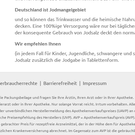
Deutschland ist Jodmangelgebiet
und so können das Trinkwasser und die heimische Nahru
decken. Eine 100%ige Versorgung wäre nur bei täglich
der konsequente Gebrauch von Jodsalz deckt den norma
Wir empfehlen Ihnen
(in jedem Fall für Kinder, Jugendliche, schwangere und
Jodsalz zusätzlich die Jodgabe in Tablettenform.
erbraucherrechte
Barrierefreiheit
Impressum
ie Packungsbeilage und fragen Sie Ihre Ärztin, Ihren Arzt oder in Ihrer Apotheke
Tierarzt oder in Ihrer Apotheke. Nur solange Vorrat reicht. Irrtum vorbehalten. All
er unverbindlichen Herstellermeldung des Apothekenverkaufspreises (UAVP) an die
che Preisempfehlung des Herstellers (UVP). AVP = Apothekenverkaufspreis (AVP).
tz gebrachter Preis für rezeptfreie Arzneimittel, der in der Höhe dem für Apothe
tzlichen Krankenversicherung abrechnet. Im Gegensatz zum AVP ist die gebräuchl