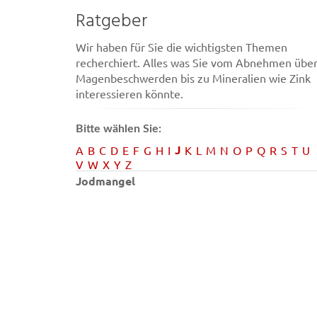
Ratgeber
Wir haben für Sie die wichtigsten Themen
recherchiert. Alles was Sie vom Abnehmen übe
Magenbeschwerden bis zu Mineralien wie Zink
interessieren könnte.
Bitte wählen Sie:
J
A
B
C
D
E
F
G
H
I
K
L
M
N
O
P
Q
R
S
T
U
V
W
X
Y
Z
Jodmangel