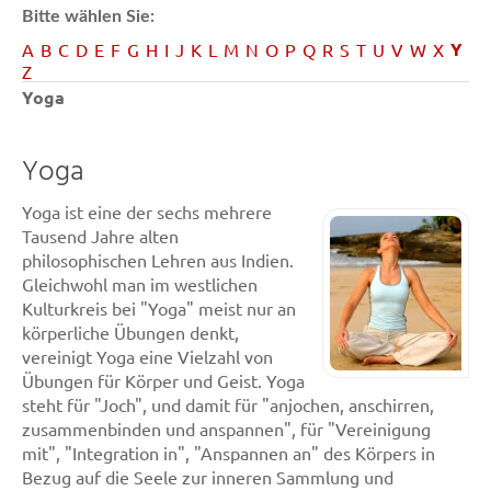
Bitte wählen Sie:
Y
A
B
C
D
E
F
G
H
I
J
K
L
M
N
O
P
Q
R
S
T
U
V
W
X
Z
Yoga
Yoga
Yoga ist eine der sechs mehrere
Tausend Jahre alten
philosophischen Lehren aus Indien.
Gleichwohl man im westlichen
Kulturkreis bei "Yoga" meist nur an
körperliche Übungen denkt,
vereinigt Yoga eine Vielzahl von
Übungen für Körper und Geist. Yoga
steht für "Joch", und damit für "anjochen, anschirren,
zusammenbinden und anspannen", für "Vereinigung
mit", "Integration in", "Anspannen an" des Körpers in
Bezug auf die Seele zur inneren Sammlung und