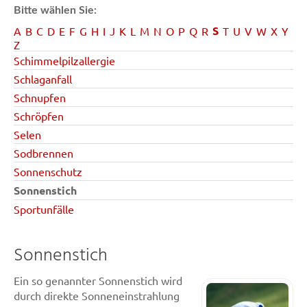
Bitte wählen Sie:
S
A
B
C
D
E
F
G
H
I
J
K
L
M
N
O
P
Q
R
T
U
V
W
X
Y
Z
Schimmelpilzallergie
Schlaganfall
Schnupfen
Schröpfen
Selen
Sodbrennen
Sonnenschutz
Sonnenstich
Sportunfälle
Sonnenstich
Ein so genannter Sonnenstich wird
durch direkte Sonneneinstrahlung