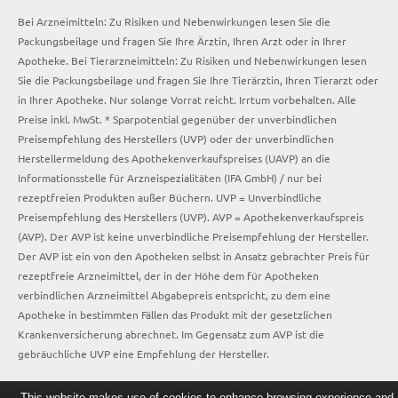
Bei Arzneimitteln: Zu Risiken und Nebenwirkungen lesen Sie die
Packungsbeilage und fragen Sie Ihre Ärztin, Ihren Arzt oder in Ihrer
Apotheke. Bei Tierarzneimitteln: Zu Risiken und Nebenwirkungen lesen
Sie die Packungsbeilage und fragen Sie Ihre Tierärztin, Ihren Tierarzt oder
in Ihrer Apotheke. Nur solange Vorrat reicht. Irrtum vorbehalten. Alle
Preise inkl. MwSt. * Sparpotential gegenüber der unverbindlichen
Preisempfehlung des Herstellers (UVP) oder der unverbindlichen
Herstellermeldung des Apothekenverkaufspreises (UAVP) an die
Informationsstelle für Arzneispezialitäten (IFA GmbH) / nur bei
rezeptfreien Produkten außer Büchern. UVP = Unverbindliche
Preisempfehlung des Herstellers (UVP). AVP = Apothekenverkaufspreis
(AVP). Der AVP ist keine unverbindliche Preisempfehlung der Hersteller.
Der AVP ist ein von den Apotheken selbst in Ansatz gebrachter Preis für
rezeptfreie Arzneimittel, der in der Höhe dem für Apotheken
verbindlichen Arzneimittel Abgabepreis entspricht, zu dem eine
Apotheke in bestimmten Fällen das Produkt mit der gesetzlichen
Krankenversicherung abrechnet. Im Gegensatz zum AVP ist die
gebräuchliche UVP eine Empfehlung der Hersteller.
This website makes use of cookies to enhance browsing experience and