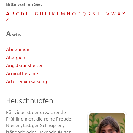
Bitte wählen Sie:
A
B
C
D
E
F
G
H
I
J
K
L
M
N
O
P
Q
R
S
T
U
V
W
X
Y
Z
A
wie:
Abnehmen
Allergien
Angstkrankheiten
Aromatherapie
Arterienverkalkung
Heuschnupfen
Für viele ist der erwachende
Frühling nicht die reine Freude:
Niesen, lästiger Schnupfen,
tränende oder juckende Augen