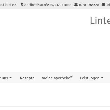
 Lintel e.K.
Adelheidisstraße 40, 53225 Bonn
0228 - 464620
in
Lint
®
r uns
Rezepte
meine apotheke
Leistungen