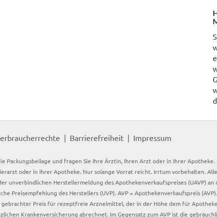
H
M
S
w
e
w
G
w
d
erbraucherrechte
Barrierefreiheit
Impressum
ie Packungsbeilage und fragen Sie Ihre Ärztin, Ihren Arzt oder in Ihrer Apotheke
Tierarzt oder in Ihrer Apotheke. Nur solange Vorrat reicht. Irrtum vorbehalten. All
er unverbindlichen Herstellermeldung des Apothekenverkaufspreises (UAVP) an die
che Preisempfehlung des Herstellers (UVP). AVP = Apothekenverkaufspreis (AVP).
tz gebrachter Preis für rezeptfreie Arzneimittel, der in der Höhe dem für Apothe
tzlichen Krankenversicherung abrechnet. Im Gegensatz zum AVP ist die gebräuchl