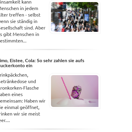
insamkeit kann
enschen in jedem
lter treffen - selbst
enn sie ständig in
esellschaft sind. Aber
s gibt Menschen in
estimmten...
imo, Eistee, Cola: So sehr zahlen sie aufs
uckerkonto ein
rinkpäckchen,
etränkedose und
ronkorken-Flasche
aben eines
emeinsam: Haben wir
ie einmal geöffnet,
rinken wir sie meist
eer....