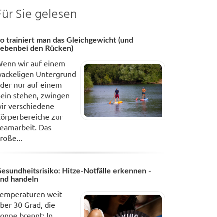
Für Sie gelesen
o trainiert man das Gleichgewicht (und
ebenbei den Rücken)
enn wir auf einem
ackeligen Untergrund
der nur auf einem
ein stehen, zwingen
ir verschiedene
örperbereiche zur
eamarbeit. Das
roße...
esundheitsrisiko: Hitze-Notfälle erkennen -
nd handeln
emperaturen weit
ber 30 Grad, die
onne brennt: In