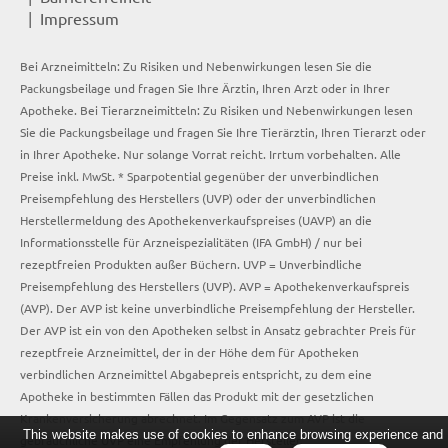
Impressum
Bei Arzneimitteln: Zu Risiken und Nebenwirkungen lesen Sie die
Packungsbeilage und fragen Sie Ihre Ärztin, Ihren Arzt oder in Ihrer
Apotheke. Bei Tierarzneimitteln: Zu Risiken und Nebenwirkungen lesen
Sie die Packungsbeilage und fragen Sie Ihre Tierärztin, Ihren Tierarzt oder
in Ihrer Apotheke. Nur solange Vorrat reicht. Irrtum vorbehalten. Alle
Preise inkl. MwSt. * Sparpotential gegenüber der unverbindlichen
Preisempfehlung des Herstellers (UVP) oder der unverbindlichen
Herstellermeldung des Apothekenverkaufspreises (UAVP) an die
Informationsstelle für Arzneispezialitäten (IFA GmbH) / nur bei
rezeptfreien Produkten außer Büchern. UVP = Unverbindliche
Preisempfehlung des Herstellers (UVP). AVP = Apothekenverkaufspreis
(AVP). Der AVP ist keine unverbindliche Preisempfehlung der Hersteller.
Der AVP ist ein von den Apotheken selbst in Ansatz gebrachter Preis für
rezeptfreie Arzneimittel, der in der Höhe dem für Apotheken
verbindlichen Arzneimittel Abgabepreis entspricht, zu dem eine
Apotheke in bestimmten Fällen das Produkt mit der gesetzlichen
Krankenversicherung abrechnet. Im Gegensatz zum AVP ist die
This website makes use of cookies to enhance browsing experience and
gebräuchliche UVP eine Empfehlung der Hersteller.