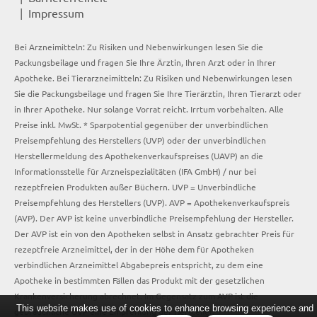
Impressum
Bei Arzneimitteln: Zu Risiken und Nebenwirkungen lesen Sie die
Packungsbeilage und fragen Sie Ihre Ärztin, Ihren Arzt oder in Ihrer
Apotheke. Bei Tierarzneimitteln: Zu Risiken und Nebenwirkungen lesen
Sie die Packungsbeilage und fragen Sie Ihre Tierärztin, Ihren Tierarzt oder
in Ihrer Apotheke. Nur solange Vorrat reicht. Irrtum vorbehalten. Alle
Preise inkl. MwSt. * Sparpotential gegenüber der unverbindlichen
Preisempfehlung des Herstellers (UVP) oder der unverbindlichen
Herstellermeldung des Apothekenverkaufspreises (UAVP) an die
Informationsstelle für Arzneispezialitäten (IFA GmbH) / nur bei
rezeptfreien Produkten außer Büchern. UVP = Unverbindliche
Preisempfehlung des Herstellers (UVP). AVP = Apothekenverkaufspreis
(AVP). Der AVP ist keine unverbindliche Preisempfehlung der Hersteller.
Der AVP ist ein von den Apotheken selbst in Ansatz gebrachter Preis für
rezeptfreie Arzneimittel, der in der Höhe dem für Apotheken
verbindlichen Arzneimittel Abgabepreis entspricht, zu dem eine
Apotheke in bestimmten Fällen das Produkt mit der gesetzlichen
Krankenversicherung abrechnet. Im Gegensatz zum AVP ist die
This website makes use of cookies to enhance browsing experience and
gebräuchliche UVP eine Empfehlung der Hersteller.