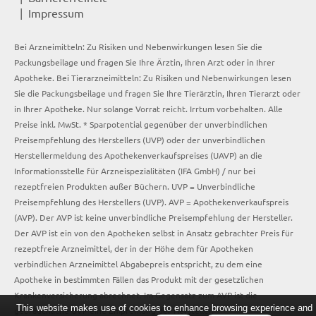
Impressum
Bei Arzneimitteln: Zu Risiken und Nebenwirkungen lesen Sie die
Packungsbeilage und fragen Sie Ihre Ärztin, Ihren Arzt oder in Ihrer
Apotheke. Bei Tierarzneimitteln: Zu Risiken und Nebenwirkungen lesen
Sie die Packungsbeilage und fragen Sie Ihre Tierärztin, Ihren Tierarzt oder
in Ihrer Apotheke. Nur solange Vorrat reicht. Irrtum vorbehalten. Alle
Preise inkl. MwSt. * Sparpotential gegenüber der unverbindlichen
Preisempfehlung des Herstellers (UVP) oder der unverbindlichen
Herstellermeldung des Apothekenverkaufspreises (UAVP) an die
Informationsstelle für Arzneispezialitäten (IFA GmbH) / nur bei
rezeptfreien Produkten außer Büchern. UVP = Unverbindliche
Preisempfehlung des Herstellers (UVP). AVP = Apothekenverkaufspreis
(AVP). Der AVP ist keine unverbindliche Preisempfehlung der Hersteller.
Der AVP ist ein von den Apotheken selbst in Ansatz gebrachter Preis für
rezeptfreie Arzneimittel, der in der Höhe dem für Apotheken
verbindlichen Arzneimittel Abgabepreis entspricht, zu dem eine
Apotheke in bestimmten Fällen das Produkt mit der gesetzlichen
Krankenversicherung abrechnet. Im Gegensatz zum AVP ist die
This website makes use of cookies to enhance browsing experience and
gebräuchliche UVP eine Empfehlung der Hersteller.