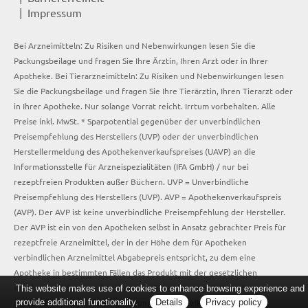
Impressum
Bei Arzneimitteln: Zu Risiken und Nebenwirkungen lesen Sie die
Packungsbeilage und fragen Sie Ihre Ärztin, Ihren Arzt oder in Ihrer
Apotheke. Bei Tierarzneimitteln: Zu Risiken und Nebenwirkungen lesen
Sie die Packungsbeilage und fragen Sie Ihre Tierärztin, Ihren Tierarzt oder
in Ihrer Apotheke. Nur solange Vorrat reicht. Irrtum vorbehalten. Alle
Preise inkl. MwSt. * Sparpotential gegenüber der unverbindlichen
Preisempfehlung des Herstellers (UVP) oder der unverbindlichen
Herstellermeldung des Apothekenverkaufspreises (UAVP) an die
Informationsstelle für Arzneispezialitäten (IFA GmbH) / nur bei
rezeptfreien Produkten außer Büchern. UVP = Unverbindliche
Preisempfehlung des Herstellers (UVP). AVP = Apothekenverkaufspreis
(AVP). Der AVP ist keine unverbindliche Preisempfehlung der Hersteller.
Der AVP ist ein von den Apotheken selbst in Ansatz gebrachter Preis für
rezeptfreie Arzneimittel, der in der Höhe dem für Apotheken
verbindlichen Arzneimittel Abgabepreis entspricht, zu dem eine
Apotheke in bestimmten Fällen das Produkt mit der gesetzlichen
Krankenversicherung abrechnet. Im Gegensatz zum AVP ist die
This website makes use of cookies to enhance browsing experience and
gebräuchliche UVP eine Empfehlung der Hersteller.
provide additional functionality.
Details
Privacy policy